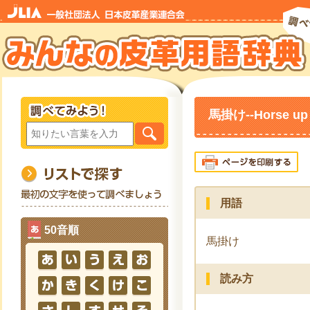
馬掛け--Horse up
用語
50音順
馬掛け
読み方