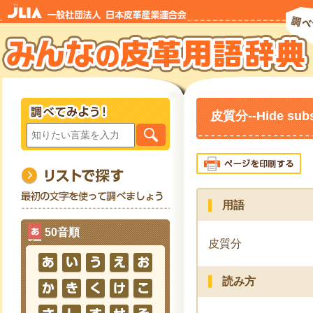
皮質分--Hide subs
用語
50音順
皮質分
読み方