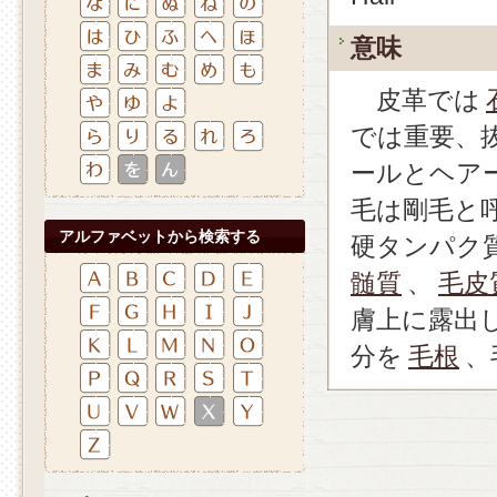
意味
皮革では
では重要、
ールとヘア
毛は剛毛と
アルファベットから検索する
硬タンパク
髄質
、
毛皮
膚上に露出
分を
毛根
、