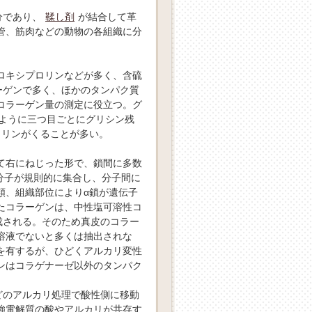
分であり、
鞣し剤
が結合して革
管、筋肉などの動物の各組織に分
。
ロキシプロリンなどが多く、含硫
ーゲンで多く、ほかのタンパク質
コラーゲン量の測定に役立つ。グ
－のように三つ目ごとにグリシン残
ロリンがくることが多い。
ねて右にねじった形で、鎖間に多数
分子が規則的に集合し、分子間に
類、組織部位によりα鎖が遺伝子
たコラーゲンは、中性塩可溶性コ
成される。そのため真皮のコラー
溶液でないと多くは抽出されな
を有するが、ひどくアルカリ変性
ンはコラゲナーゼ以外のタンパク
などのアルカリ処理で酸性側に移動
強電解質の酸やアルカリが共存す