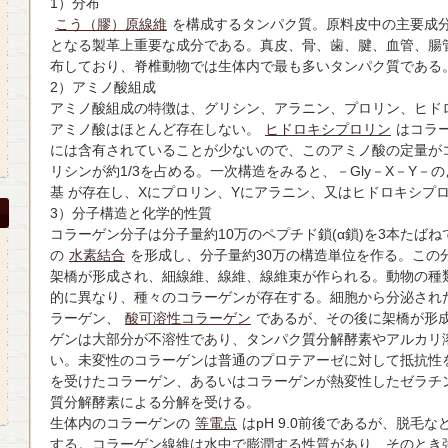
1）分布
こう（膠）原線維
を構成するタンパク質。原料皮中の主要成
となる製革上重要な成分である。真皮、骨、歯、腱、血管、腸
布しており、脊椎動物では生体内で最も多いタンパク質である
2）アミノ酸組成
アミノ酸組成の特徴は、グリシン、アラニン、プロリン、ヒド
アミノ酸はほとんど存在しない。
ヒドロキシプロリン
はコラ
には含有されていることが少ないので、このアミノ酸の定量が
リシンが約1/3を占める。一次構造をみると、－Gly－X－Y
基 が存在し、Xにプロリン、Yにアラニン、又はヒドロキシプ
3）分子構造と化学的性質
コラーゲン分子は分子量約10万のペプチド鎖(α鎖)を3本たば
の
水素結合
を形成し、分子量約30万の構造単位を作る。この
架橋が形成され、細線維、線維、線維束が作られる。動物の種
的に異なり、種々のコラーゲンが存在する。細胞から分泌され
ラーゲン、
酸可溶性コラーゲン
であるが、その後に架橋が形
ゲンは大部分が不溶性であり、タンパク質分解酵素やアルカリ
い。未変性のコラーゲンは普通のプロテアーゼに対して抵抗性
を受けたコラーゲン、あるいはコラーゲンが熱変性したゼラチ
質分解酵素による分解を受ける。
生体内のコラーゲンの
等電点
はpH 9.0前後であるが、脱毛
する。コラーゲン線維は水中で膨潤する性質があり、そのとき