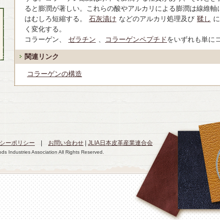
ると膨潤が著しい。これらの酸やアルカリによる膨潤は線維軸
はむしろ短縮する。
石灰漬け
などのアルカリ処理及び
鞣し
に
く変化する。
コラーゲン、
ゼラチン
、
コラーゲンペプチド
をいずれも単に
関連リンク
コラーゲンの構造
シーポリシー
|
お問い合わせ
|
JLIA日本皮革産業連合会
s Industries Association All Rights Reserved.