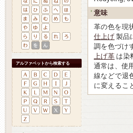
意味
革の色を現
仕上げ
製品
調を色づけ
上げ革
は染
アルファベットから検索する
通常は、使
線などで退
に変えるこ