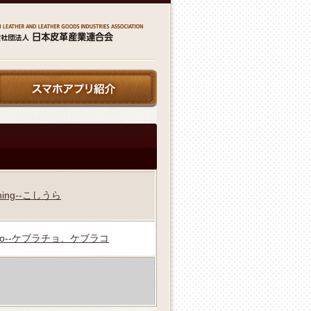
lining--こしうら
cho--ケブラチョ、ケブラコ