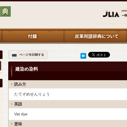
建染め染料
読み方
たてぞめせんりょう
英語
Vat dye
意味