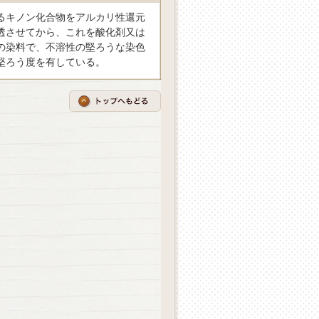
るキノン化合物をアルカリ性還元
透させてから、これを酸化剤又は
の染料で、不溶性の堅ろうな染色
堅ろう度を有している。