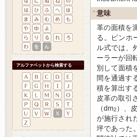
意味
革の面積を測定
る。ピンホ
ル式では、
ーラーが回
アルファベットから検索する
別して面積
間を通過す
積を算出す
皮革の取引
（dm
）、
2
が施行された
坪であった