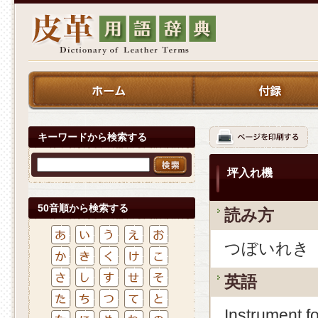
キーワードから検索する
坪入れ機
50音順から検索する
読み方
つぼいれき
英語
Instrument f