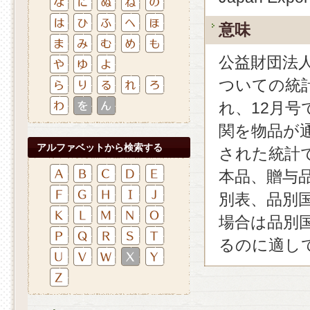
意味
公益財団法
ついての統
れ、12月
関を物品が
アルファベットから検索する
された統計
本品、贈与
別表、品別
場合は品別
るのに適し