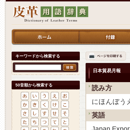
キーワードから検索する
日本貿易月報
50音順から検索する
読み方
にほんぼう
英語
Japan Export