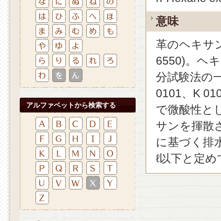
意味
革のヘキサン
6550)。
分試験法の一
0101、K
アルファベットから検索する
で微酸性と
サンを揮散
に基づく排水基
ℓ以下と定め