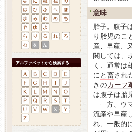
意味
胎子。腹子は英
り胎児のこ
産、早産、
関しては、
アルファベットから検索する
く、通常は
に
と畜
され
きの
カーフ
は腹子は胎
一方、ウマ
流産や早産
れ、一般的