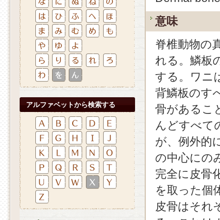
意味
脊椎動物の
れる。鱗板
する。ワニ
背鱗板のす
アルファベットから検索する
骨があるこ
んどすべて
が、例外的
の中心にの
完全に皮骨
を取った個
皮骨はそれ