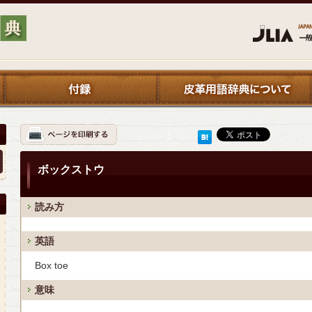
ボックストウ
読み方
英語
Box toe
意味