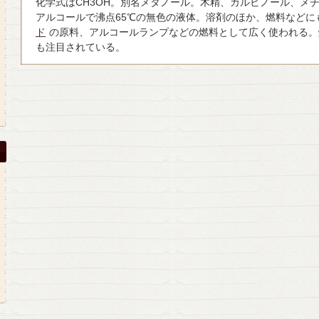
化学式はCH3OH。別名メタノール。木精、カルビノール、メ
アルコールで沸点65℃の無色の液体。溶剤のほか、燃料などに
ド
の原料、アルコールランプなどの燃料として広く使われる。
も注目されている。