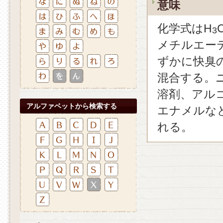
意味
化学式はH
3
メチルエーテ
ずかに快臭
混合する。
溶剤、アル
アルファベットから検索する
エナメルな
れる。