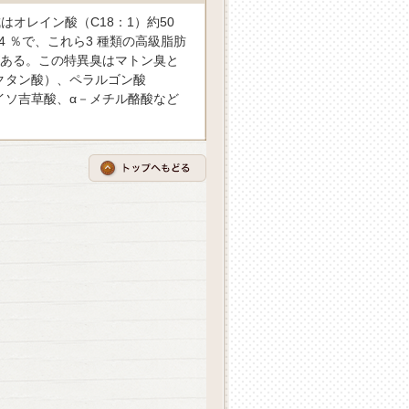
はオレイン酸（C18：1）約50
14 ％で、これら3 種類の高級脂肪
がある。この特異臭はマトン臭と
オクタン酸）、ペラルゴン酸
イソ吉草酸、α－メチル酪酸など