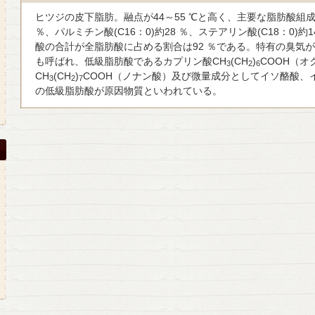
ヒツジの皮下脂肪。融点が44～55 ℃と高く、主要な脂肪酸組成
％、パルミチン酸(C16：0)約28 ％、ステアリン酸(C18：0)約
酸の合計が全脂肪酸に占める割合は92 ％である。特有の臭気
も呼ばれ、低級脂肪酸であるカプリン酸CH
(CH
)
COOH（
3
2
6
CH
(CH
)
COOH（ノナン酸）及び微量成分としてイソ酪酸、
3
2
7
の低級脂肪酸が原因物質といわれている。