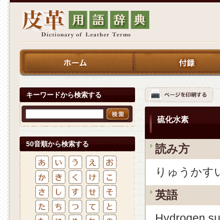
キーワードから検索する
硫化水素
50音順から検索する
読み方
りゅうかす
英語
Hydrogen sul