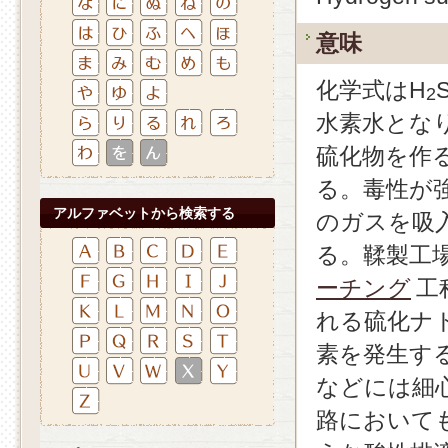
意味
化学式はH
2
水素水とな
硫化物を作
る。毒性が
アルファベットから検索する
のガスを吸
る。鞣製工
ーチング
工
れる硫化ナ
素を発生す
などには細
路において