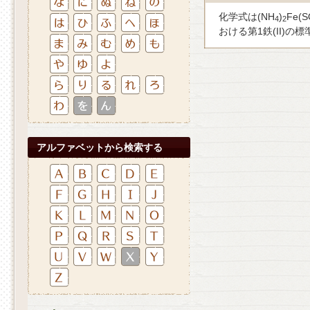
化学式は(NH
)
Fe(S
4
2
おける第1鉄(II)
アルファベットから検索する