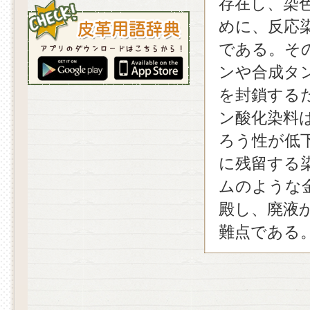
存在し、染
めに、反応
である。そ
ンや合成タ
を封鎖する
ン酸化染料
ろう性が低
に残留する
ムのような
殿し、廃液
難点である