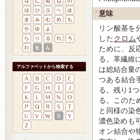
意味
リン酸基を
した
クロム
ために、反
る。革繊維
アルファベットから検索する
は総結合量
つある結合
る。残り1
る。このた
と同様の染
濃色染めも
オン結合や