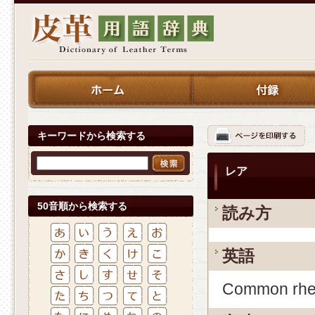
キーワードから検索する
レア
50音順から検索する
読み方
英語
Common rh