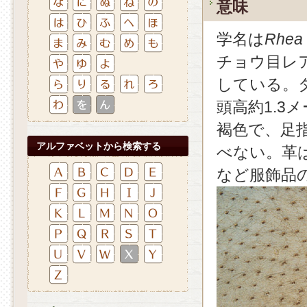
意味
学名は
Rhea 
チョウ目レ
している。
頭高約1.
褐色で、足
アルファベットから検索する
べない。革
など服飾品