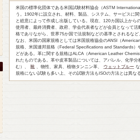
米国の標準化団体である米国試験材料協会（ASTM Internati
う。1902年に設立され、材料、製品、システム、サービスに
と総意によって作成し出版している。現在、120カ国以上からの総
使用者、最終消費者、政府、学会代表者などが会員となって活動
格でありながら、世界75か国で法規制などの基準とされるなど
なお、米国の国家規格としては米国規格協会のANSI（American Nationa
規格、米国連邦規格（Federal Specifications and Stan
どがある。革に関する規格はALCA（American Leather Chemist
れたものである。革や皮革製品については、アパレル、化学分
む）、
靴
、物性、家具、植物タンニン革、
ウェットブルー
な
規格にない試験も多い上、その試験方法もISOの方法とは異な