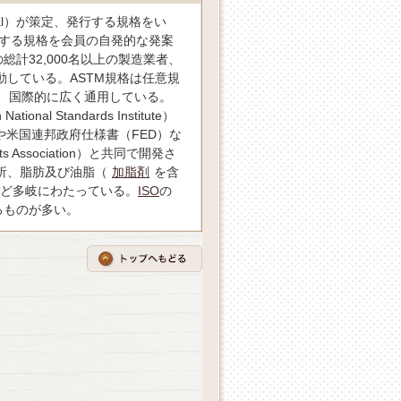
onal）が策定、発行する規格をい
関する規格を会員の自発的な発案
計32,000名以上の製造業者、
している。ASTM規格は任意規
、国際的に広く通用している。
l Standards Institute）
dards）や米国連邦政府仕様書（FED）な
s Association）と共同で開発さ
析、脂肪及び油脂（
加脂剤
を含
ど多岐にわたっている。
ISO
の
るものが多い。