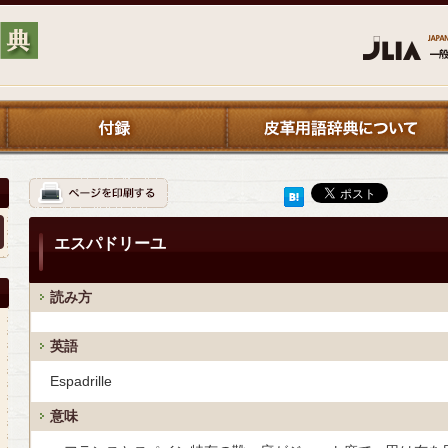
エスパドリーユ
読み方
英語
Espadrille
意味