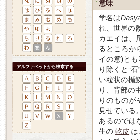
意味
学名は
Dasya
れ、世界の
カエイは、
るところか
イの意)と
アルファベットから検索する
り除くと“
い粒状の楯
り、背部の
りのものが
見せている。
あるのでは
生の
乾皮
は