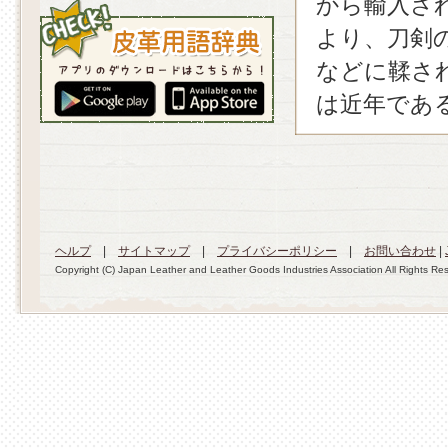
から輸入さ
より、刀剣
などに鞣さ
は近年であ
ヘルプ
|
サイトマップ
|
プライバシーポリシー
|
お問い合わせ
|
Copyright (C) Japan Leather and Leather Goods Industries Association All Rights Re