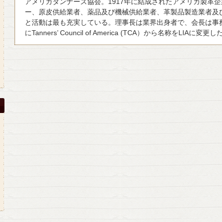
アメリカタンナーズ協会。1917年に結成されたアメリカ製革
ー、原皮供給業者、薬品及び機械供給業者、革製品製造業者及
と活動は最も充実している。理事長は業界出身者で、会長は事務
にTanners’ Council of America (TCA）から名称をLIAに変更し