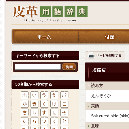
キーワードから検索する
塩蔵皮
50音順から検索する
読み方
えんぞうひ
英語
Salt cured hide (skin
意味