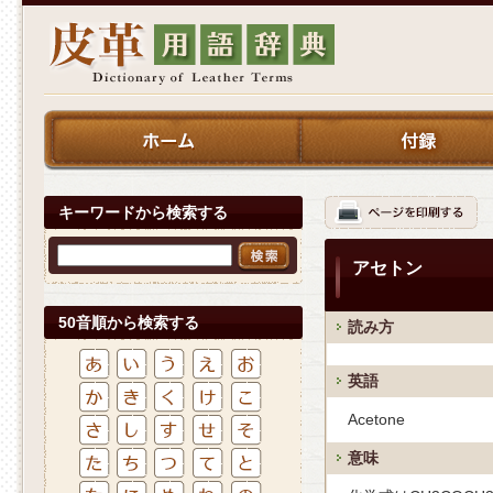
キーワードから検索する
アセトン
50音順から検索する
読み方
英語
Acetone
意味