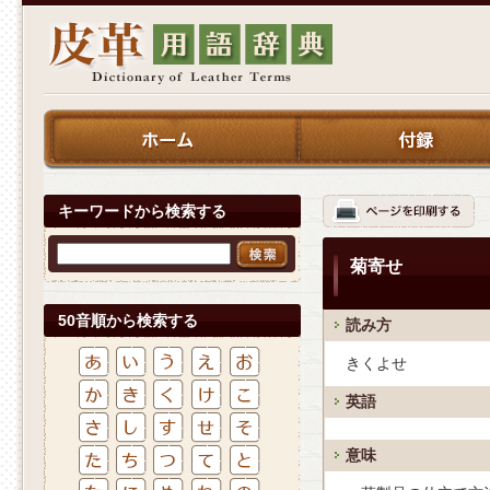
キーワードから検索する
菊寄せ
50音順から検索する
読み方
きくよせ
英語
意味