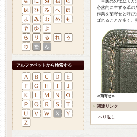
革製品の仕立て方
必然的に生ずる革の
作業を菊寄せと呼び
ばれることが多く、
アルファベットから検索する
≪菊寄せ≫
関連リンク
へり返し