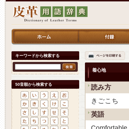
キーワードから検索する
着心地
50音順から検索する
読み方
きごこち
英語
Comfortable 