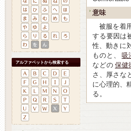
意味
被服を着用
する要因は
性、動きに
ものと、
吸
アルファベットから検索する
などの
保健
さ、厚さな
に心理的、
る。