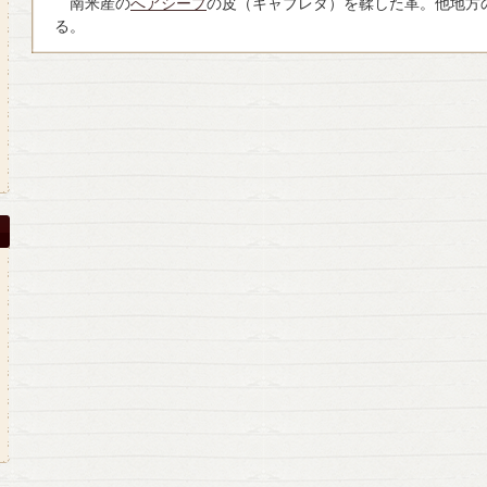
南米産の
へアシープ
の皮（キャブレタ）を鞣した革。他地方
る。