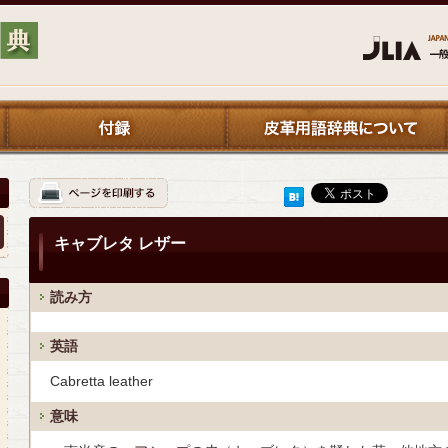
キャブレタ レザー
読み方
英語
Cabretta leather
意味