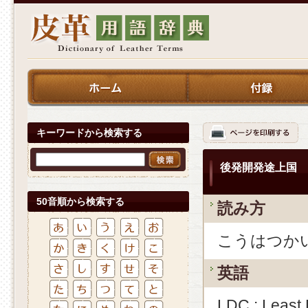
キーワードから検索する
後発開発途上国
50音順から検索する
読み方
こうはつか
英語
LDC : Least