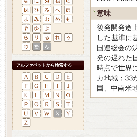
意味
後発開発途
した基準に
国連総会の
発の遅れた国
アルファベットから検索する
時点で世界に
カ地域：33
国、中南米