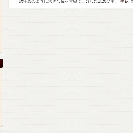
成牛皮のように大きな皮を背線で二分した皮及び革。
半裁