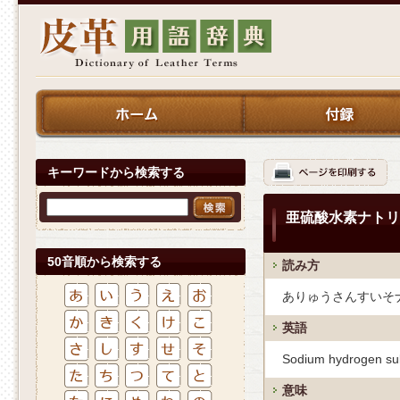
キーワードから検索する
亜硫酸水素ナトリ
50音順から検索する
読み方
ありゅうさんすいそ
英語
Sodium hydrogen sul
意味