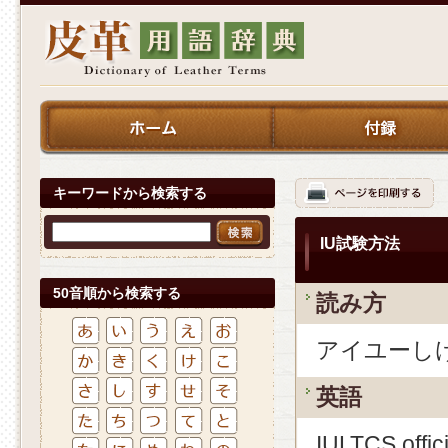
キーワードから検索する
IU試験方法
50音順から検索する
読み方
アイユーし
英語
IULTCS offici