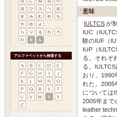
意味
IULTCS
が
IUC（IULTC
験のIUF（IUL
IUP（IULTC
アルファベットから検索する
る。それぞれ
る。IULT
おり、199
れた。2005
については
2005年までの
leather t