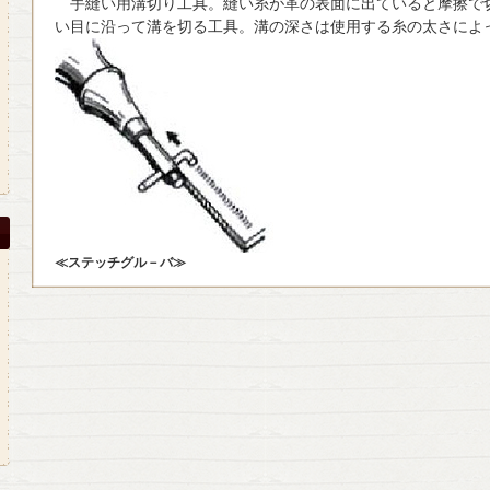
手縫い用溝切り工具。縫い糸が革の表面に出ていると摩擦で
い目に沿って溝を切る工具。溝の深さは使用する糸の太さによ
≪ステッチグル－バ≫