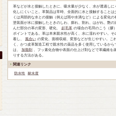
革などが水と接触したときに、吸水量が少なく、水が透過しに
化しにくいこと。革製品は常時、全面的に水と接触することは
くは局部的な水との接触（例えば雨や水滴など）による変化の
塗装面が水に接触したときのしわ、膨れ、割れ、はがれ、艶の
んだ部分の革の変形、硬化、
起毛革
の場合の毛羽のこう（膠
ポイントである。革は本来親水性が高く、水に濡れやすい。そ
着し、
風合い
の変化、面積収縮、変形などが生じやすい。こ
く、かつ皮革製造工程で親水性の薬品を多く使用しているから
は、
加脂剤
、フッ素化合物や表面の仕上げ剤などで革繊維を
りする方法がある。
関連リンク
防水性
耐水度