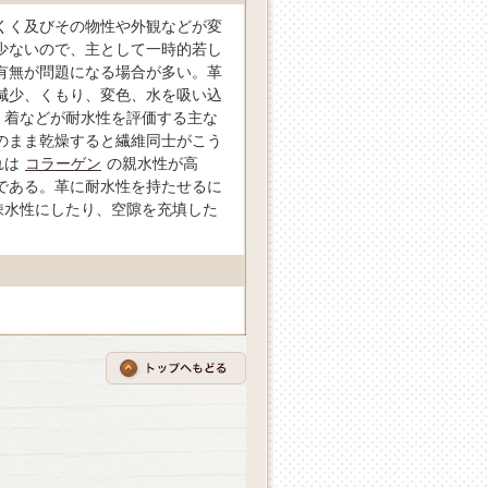
くく及びその物性や外観などが変
少ないので、主として一時的若し
有無が問題になる場合が多い。革
減少、くもり、変色、水を吸い込
）着などが耐水性を評価する主な
のまま乾燥すると繊維同士がこう
れは
コラーゲン
の親水性が高
である。革に耐水性を持たせるに
疎水性にしたり、空隙を充填した