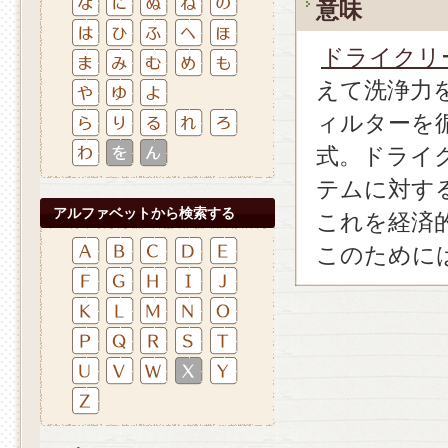
意味
ドライクリ
えて洗浄力
ィルターを
式。ドライ
テムに対す
アルファベットから検索する
これを経済
このために