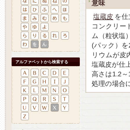
意味
塩蔵皮
を仕
コンクリー
ム（粒状塩
(パック）
リウムが皮
アルファベットから検索する
塩蔵皮が仕
高さは1.2
処理の場合