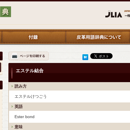
エステル結合
読み方
エステルけつごう
英語
Ester bond
意味