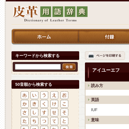
キーワードから検索する
アイユーエフ
50音順から検索する
読み方
英語
IUF
意味