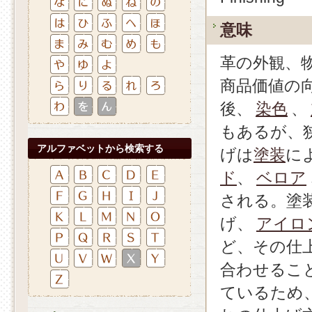
意味
革の外観、
商品価値の
後、
染色
、
もあるが、
アルファベットから検索する
げは
塗装
に
ド
、
ベロア
される。塗
げ、
アイロ
ど、その仕
合わせるこ
ているため