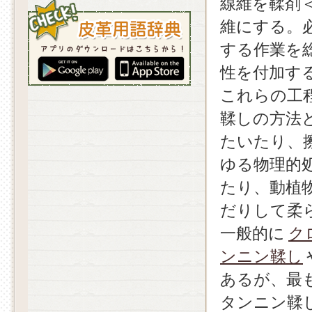
線維を鞣剤
維にする。
する作業を
性を付加す
これらの工
鞣しの方法
たいたり、
ゆる物理的
たり、動植
だりして柔
一般的に
ク
ンニン鞣し
あるが、最
タンニン鞣