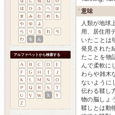
意味
人類が地球
用、居住用
いたことは
発見された
アルファベットから検索する
たことを物
んで柔軟に
わらや雑木
ないように
伝わる鞣し
物の脳しょ
鞣しとは動