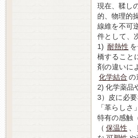
現在、鞣し
的、物理的
線維を不可
件として、
1)
耐熱性
を
橋すること
剤の違いに
化学結合
の
2) 化学薬
3）皮に必
「革らしさ
特有の感触
（
保温性
、