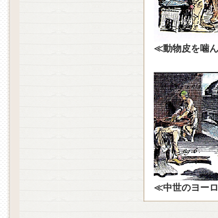
≪動物皮を噛
≪中世のヨー