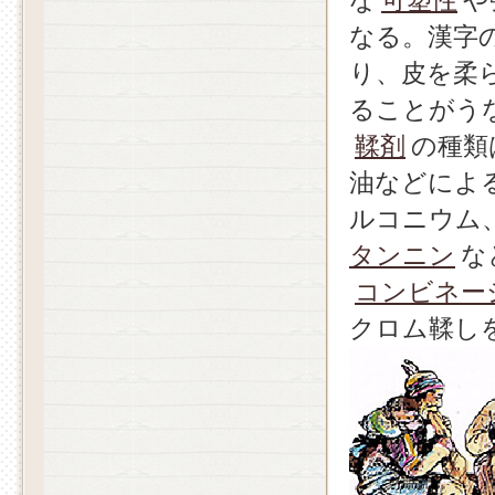
な
可塑性
や
なる。漢字
り、皮を柔
ることがう
鞣剤
の種類
油などによ
ルコニウム
タンニン
な
コンビネー
クロム鞣し