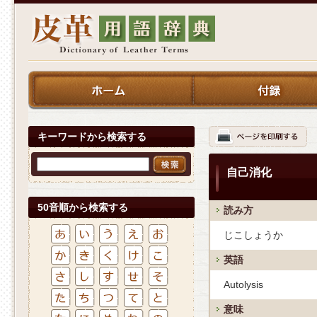
キーワードから検索する
自己消化
50音順から検索する
読み方
じこしょうか
英語
Autolysis
意味