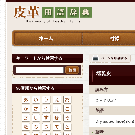
キーワードから検索する
塩乾皮
50音順から検索する
読み方
えんかんぴ
英語
Dry salted hide(skin)
意味