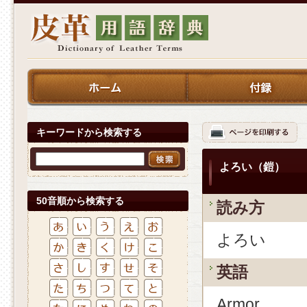
キーワードから検索する
よろい（鎧）
50音順から検索する
読み方
よろい
英語
Armor