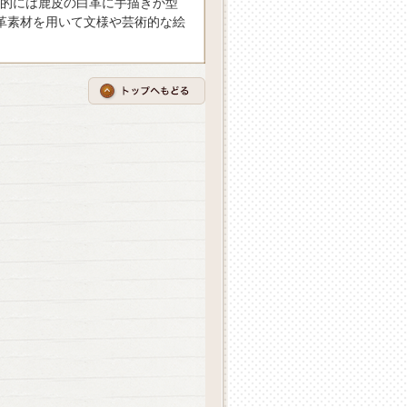
的には鹿皮の白革に手描きか型
革素材を用いて文様や芸術的な絵