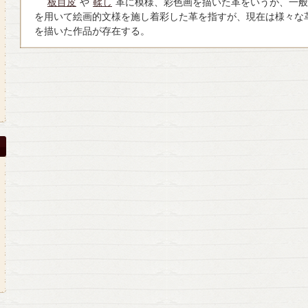
板目皮
や
鞣し
革に模様、彩色画を描いた革をいうが、一般
を用いて絵画的文様を施し着彩した革を指すが、現在は様々な
を描いた作品が存在する。