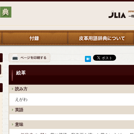
絵革
読み方
えがわ
英語
意味