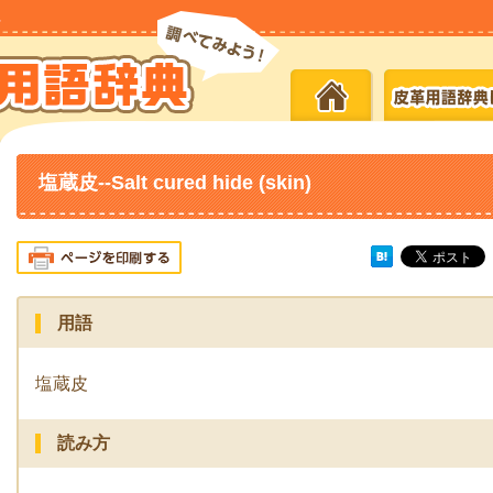
塩蔵皮--Salt cured hide (skin)
用語
塩蔵皮
読み方