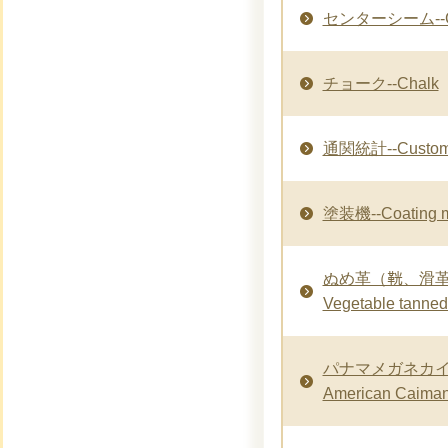
センターシーム--Ce
チョーク--Chalk
通関統計--Customs 
塗装機--Coating m
ぬめ革（𩊠、滑革）--
Vegetable tanned
パナマメガネカイマン
American Caima