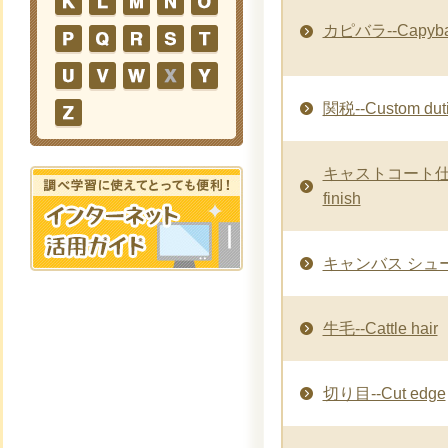
カピバラ--Capyba
関税--Custom dutie
キャストコート仕上げ-
finish
キャンバス シューズ-
牛毛--Cattle hair
切り目--Cut edge