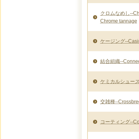
クロムなめし--Chro
Chrome tannage
ケージング--Casi
結合組織--Connecti
ケミカルシューズ--C
交雑種--Crossbre
コーティング--Coa