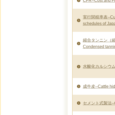
CFR--Cost and Fr
実行関税率表--Custo
schedules of Jap
縮合タンニン（縮
Condensed tanni
水酸化カルシウム--Ca
成牛皮--Cattle hi
セメント式製法--Cem