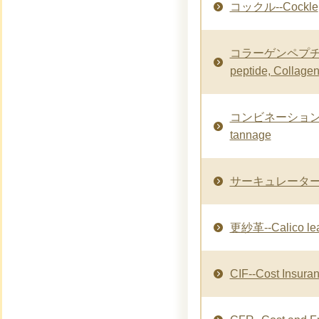
コックル--Cockle
コラーゲンペプチド-
peptide, Collagen
コンビネーションなめ
tannage
サーキュレーター--Ci
更紗革--Calico lea
CIF--Cost Insuran