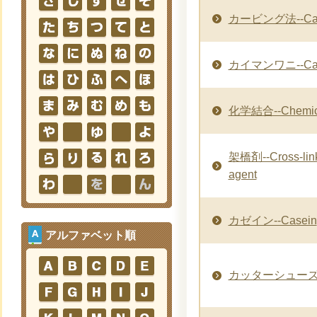
カービング法--Car
カイマンワニ--Ca
化学結合--Chemica
架橋剤--Cross-linki
agent
カゼイン--Casein
アルファベット順
カッターシューズ--Cu