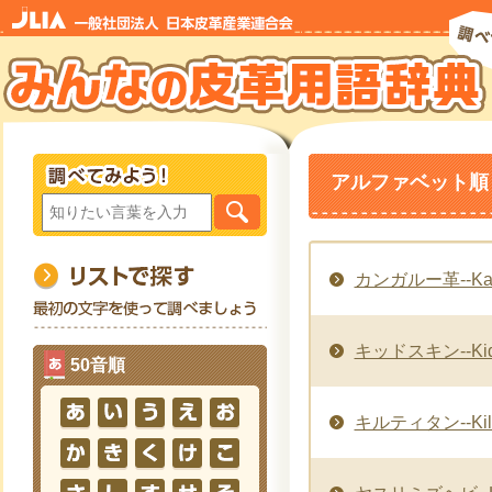
アルファベット順「
カンガルー革--Kanga
キッドスキン--Kid 
50音順
キルティタン--Kilti