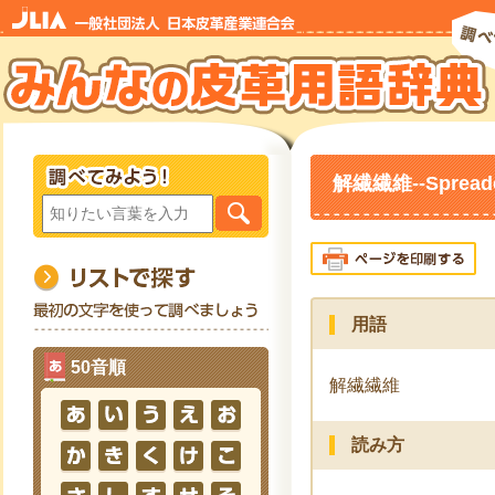
解繊繊維--Spreaded
用語
50音順
解繊繊維
読み方