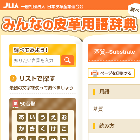
基質--Substrate
用語
50音順
基質
読み方